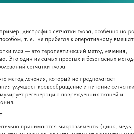
апример, дистрофию сетчатки глаза, особенно на р
собом, т. е., не прибегая к оперативному вмешат
атки глаз — это терапевтический метод лечения,
. Это один из самых простых и безопасных метод
олеваний сетчатки глаза.
это метод лечения, который не предполагает
апия улучшает кровообращение и питание сетчатки
тимулирует регенерацию поврежденных тканей и
ания.
т:
ительно принимаются микроэлементы (цинк, медь, 
ю стенок сосудов, защите клеток от окислительног