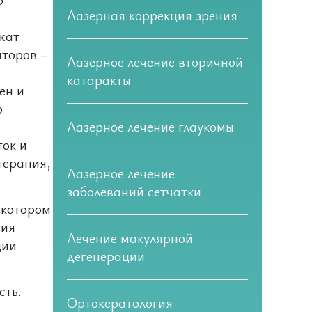
Лазерная коррекция зрения
жат
торов –
Лазерное лечение вторичной
катаракты
ен и
ю
Лазерное лечение глаукомы
ток и
терапия,
Лазерное лечение
заболеваний сетчатки
 котором
ния
Лечение макулярной
ции
дегенерации
сть.
Ортокератология