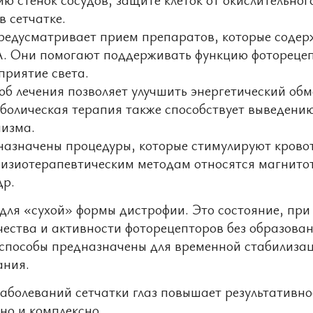
в сетчатке.
редусматривает прием препаратов, которые содер
А. Они помогают поддерживать функцию фоторецеп
приятие света.
б лечения позволяет улучшить энергетический обм
болическая терапия также способствует выведени
низма.
назначены процедуры, которые стимулируют крово
 физиотерапевтическим методам относятся магнито
др.
 для «сухой» формы дистрофии. Это состояние, при
ества и активности фоторецепторов без образова
 способы предназначены для временной стабилиза
ания.
аболеваний сетчатки глаз повышает результативно
но и комплексно.