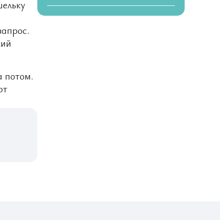
шельку
запрос.
кий
.
а потом.
от