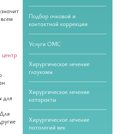
азначит
Подбор очковой и
 всем
контактной коррекции
Услуги ОМС
й
центр
Хирургическое лечение
глаукомы
о
ан
Хирургическое лечение
ы для
катаракты
 Для
Хирургическое лечение
другие
патологий век