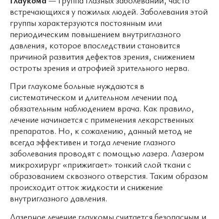
Глауко́ма
— группа глазных заболеваний, часто
встречающихся у пожилых людей. Заболевания этой
группы характерзуются постоянным или
периодическим повышением внутриглазного
давления, которое впоследствии становится
причиной развития дефектов зрения, снижением
остроты зрения и атрофией зрительного нерва.
При глаукоме больные нуждаются в
систематическом и длительном лечении под
обязательным наблюдением врача. Как правило,
лечение начинается с применения лекарственных
препаратов. Но, к сожалению, данный метод не
всегда эффективен и тогда лечение глазного
заболевания проводят с помощью лазера. Лазером
микрохирург «прижигает» тонкий слой ткани с
образованием сквозного отверстия. Таким образом
происходит отток жидкости и снижение
внутриглазного давления.
Лазерное лечение глаукомы считается безопасным и