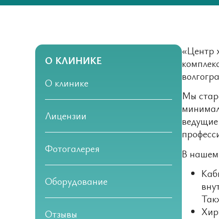
«Центр 
О КЛИНИКЕ
комплекс
волгогра
О клинике
Мы стар
минимал
Лицензии
ведущие
професс
Фотогалерея
В нашем 
Каб
Оборудование
вну
Так
Хир
Отзывы