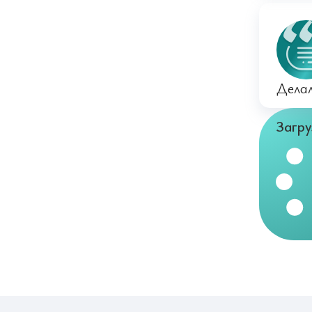
Делал
Загру