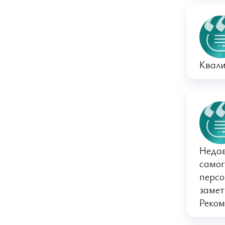
Квали
Недав
самог
персо
замет
Реком