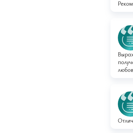
Реком
Выраж
получ
любов
Отлич