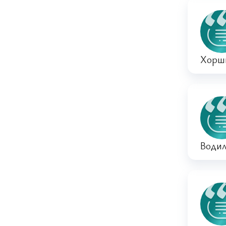
Хорши
Водил