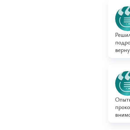
Решил
подро
верну
Опытн
проко
внима