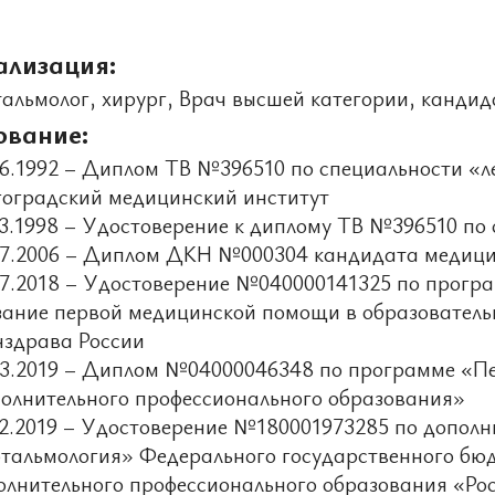
ализация:
тальмолог, хирург, Врач высшей категории, канди
ование:
06.1992 – Диплом ТВ №396510 по специальности «л
гоградский медицинский институт
03.1998 – Удостоверение к диплому ТВ №396510 по
07.2006 – Диплом ДКН №000304 кандидата медици
07.2018 – Удостоверение №040000141325 по програ
зание первой медицинской помощи в образовател
здрава России
03.2019 – Диплом №04000046348 по программе «Пе
олнительного профессионального образования»
12.2019 – Удостоверение №180001973285 по допол
тальмология» Федерального государственного бю
олнительного профессионального образования «Ро