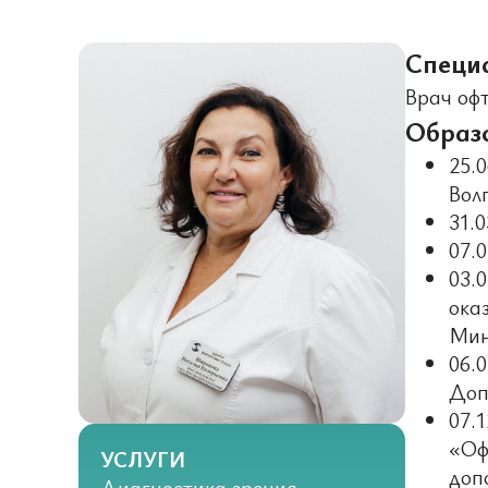
Специ
Врач оф
Образ
25.
Вол
31.
07.
03.
ока
Мин
06.
Доп
07.
«Оф
УСЛУГИ
доп
Диагностика зрения