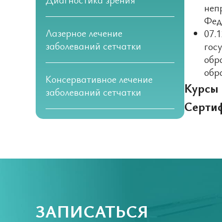
неп
Фед
Лазерное лечение
07.
заболеваний сетчатки
гос
обр
обр
Консервативное лечение
Курсы
заболеваний сетчатки
Серти
ЗАПИСАТЬСЯ