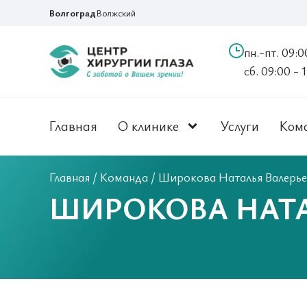
Волгоград
Волжский
пн.-пт. 09:0
сб. 09:00 - 
Главная
О клинике
Услуги
Ком
Главная
/
Команда
/
Широкова Наталья Валерье
ШИРОКОВА НАТА