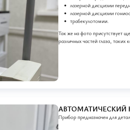
лазерной дисцизии передн
лазерной дисцизии гонио
трабекулотомии.
Так же на фото присутствует щ
различных частей глаза, таких
АВТОМАТИЧЕСКИЙ 
Прибор предназначен для дета