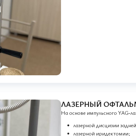
ЛАЗЕРНЫЙ ОФТАЛЬ
На основе импульсного YAG‑лаз
лазерной дисцизии задней
лазерной иридектомии;