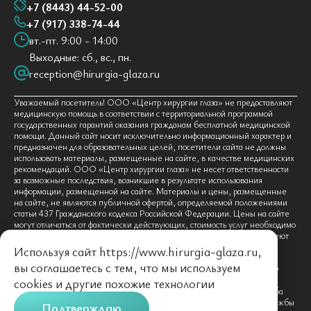
+7 (8443) 44-52-00
+7 (917) 338-74-44
вт.-пт. 9:00 - 14:00
Выходные: сб., вс., пн.
reception@hirurgia-glaza.ru
Уважаемый посетитель! ООО «Центр хирургии глаза» не предоставляют
медицинскую помощь в соответствии с территориальной программой
государственных гарантий оказания гражданам бесплатной медицинской
помощи. Данный сайт носит исключительно информационный характер и
предназначен для образовательных целей, посетители сайта не должны
использовать материалы, размещенные на сайте, в качестве медицинских
рекомендаций. ООО «Центр хирургии глаза» не несет ответственности
за возможные последствия, возникшие в результате использования
информации, размещенной на сайте. Материалы и цены, размещенные
на сайте, не являются публичной офертой, определяемой положениями
статьи 437 Гражданского кодекса Российской Федерации. Цены на сайте
могут отличаться от фактически действующих, стоимость услуг необходимо
уточнять в контакт-центре по тел. +7 (8442) 52-92-92. Граждане имеют
право на получение бесплатной медицинской помощи по
Используя сайт https://www.hirurgia-glaza.ru,
территориальной программе государственных гарантий оказания
вы соглашаетесь с тем, что мы используем
гражданам бесплатной медицинской помощи в поликлинике по месту
жительства (по полису ОМС). Предоставление услуг осуществляется
cookies
и другие похожие технологии
платно на основании договора об оказании медицинских услуг. Просьба
перед получением услуги уточнять цены по телефону справочной службы
Подтверждаю