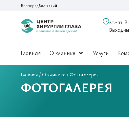
Волгоград
Волжский
вт.-пт. 9
Выходные:
Главная
О клинике
Услуги
Ком
Главная
/
О клинике
/
Фотогалерея
ФОТОГАЛЕРЕЯ