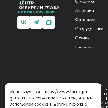
О клинике
Лицензии
Фотогалерея
Оборудование
Отзывы
Вакансии
Уважаемый посетитель! ООО «Центр хирургии глаза» н
гражданам бесплатной медицинской помощи. Данный сай
Используя сайт https://www.hirurgia-
должны использовать материалы, размещенные на сайте
glaza.ru, вы соглашаетесь с тем, что мы
последствия, возникшие в результате использования ин
определяемой положениями статьи 437 Гражданского ко
используем
cookies
и другие похожие
уточнять в контакт-центре по тел. +7 (8442) 52-92-92