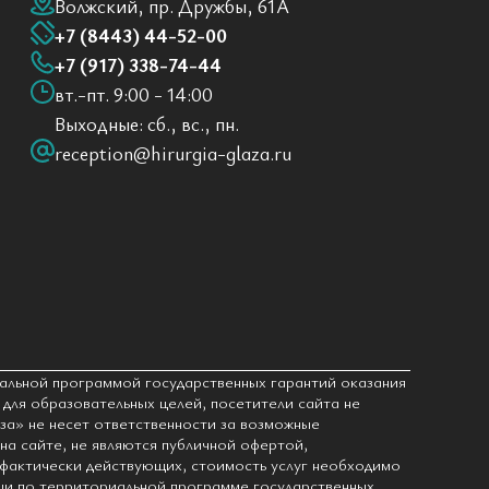
Волжский, пр. Дружбы, 61А
+7 (8443) 44-52-00
+7 (917) 338-74-44
вт.-пт. 9:00 - 14:00
Выходные: сб., вс., пн.
reception@hirurgia-glaza.ru
альной программой государственных гарантий оказания
для образовательных целей, посетители сайта не
за» не несет ответственности за возможные
на сайте, не являются публичной офертой,
 фактически действующих, стоимость услуг необходимо
ощи по территориальной программе государственных