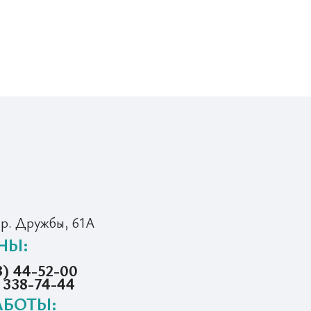
пр. Дружбы, 61А
НЫ:
3) 44-52-00
) 338-74-44
АБОТЫ: