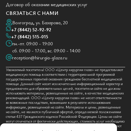
Договор об оказании медицинских услуг
СВЯЗАТЬСЯ С НАМИ
Волгоград, ул. Базарова, 20
+7 (8442) 52-92-92
+7 (8442) 515-015
пн.-пт. 09:00 - 19:00
сб. 09:00 - 17:00, вс. 09:00 - 14:00
reception@hirurgia-glaza.ru
Уважаемый посетитель! ООО «Центр хирургии глаза» не предоставляют
медицинскую помощь в соответствии с территориальной программой
государственных гарантий оказания гражданам бесплатной медицинской
помощи. Данный сайт носит исключительно информационный характер и
предназначен для образовательных целей, посетители сайта не должны
использовать материалы, размещенные на сайте, в качестве медицинских
рекомендаций. ООО «Центр хирургии глаза» не несет ответственности
за возможные последствия, возникшие в результате использования
информации, размещенной на сайте. Материалы и цены, размещенные
на сайте, не являются публичной офертой, определяемой положениями
статьи 437 Гражданского кодекса Российской Федерации. Цены на сайте
могут отличаться от фактически действующих, стоимость услуг необходимо
уточнять в контакт-центре по тел. +7 (8442) 52-92-92. Граждане имеют
право на получение бесплатной медицинской помощи по