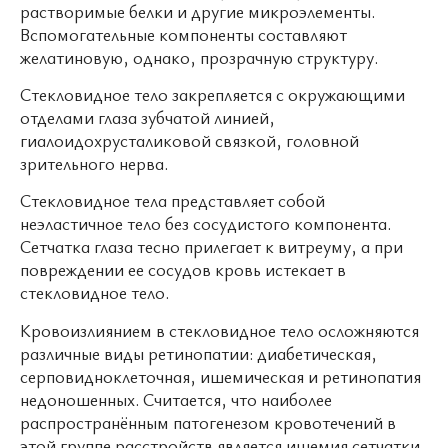
растворимые белки и другие микроэлементы.
Вспомогательные компоненты составляют
желатиновую, однако, прозрачную структуру.
Стекловидное тело закрепляется с окружающими
отделами глаза зубчатой линией,
гиалоидохрусталиковой связкой, головной
зрительного нерва.
Стекловидное тела представляет собой
неэластичное тело без сосудистого компонента.
Сетчатка глаза тесно прилегает к витреуму, а при
повреждении ее сосудов кровь истекает в
стекловидное тело.
Кровоизлиянием в стекловидное тело осложняются
различные виды ретинопатии: диабетическая,
серповидноклеточная, ишемическая и ретинопатия
недоношенных. Считается, что наиболее
распространённым патогенезом кровотечений в
этой группе расстройств является ишемия сетчатки,