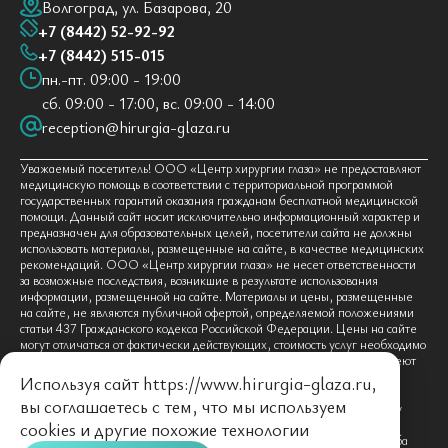
Волгоград, ул. Базарова, 20
+7 (8442) 52-92-92
+7 (8442) 515-015
пн.-пт. 09:00 - 19:00
сб. 09:00 - 17:00, вс. 09:00 - 14:00
reception@hirurgia-glaza.ru
Уважаемый посетитель! ООО «Центр хирургии глаза» не предоставляют
медицинскую помощь в соответствии с территориальной программой
государственных гарантий оказания гражданам бесплатной медицинской
помощи. Данный сайт носит исключительно информационный характер и
предназначен для образовательных целей, посетители сайта не должны
использовать материалы, размещенные на сайте, в качестве медицинских
рекомендаций. ООО «Центр хирургии глаза» не несет ответственности
за возможные последствия, возникшие в результате использования
информации, размещенной на сайте. Материалы и цены, размещенные
на сайте, не являются публичной офертой, определяемой положениями
статьи 437 Гражданского кодекса Российской Федерации. Цены на сайте
могут отличаться от фактически действующих, стоимость услуг необходимо
уточнять в контакт-центре по тел. +7 (8442) 52-92-92. Граждане имеют
право на получение бесплатной медицинской помощи по
Используя сайт https://www.hirurgia-glaza.ru,
территориальной программе государственных гарантий оказания
вы соглашаетесь с тем, что мы используем
гражданам бесплатной медицинской помощи в поликлинике по месту
жительства (по полису ОМС). Предоставление услуг осуществляется
cookies
и другие похожие технологии
платно на основании договора об оказании медицинских услуг. Просьба